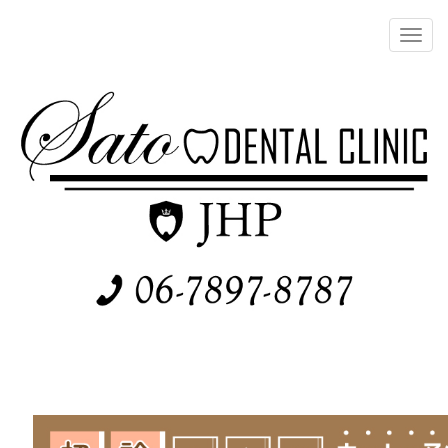
メ
イ
Toggl
ン
navig
コ
ン
テ
ン
ツ
に
移
動