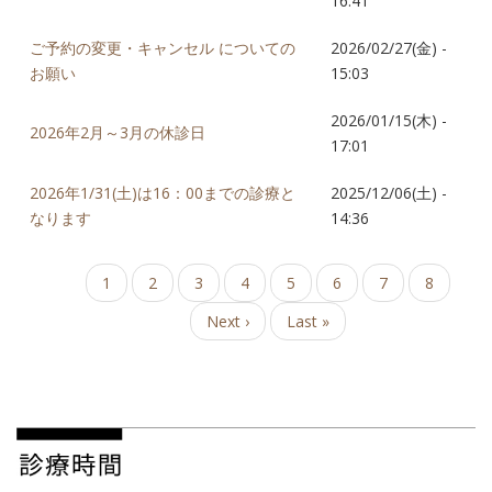
16:41
ご予約の変更・キャンセル についての
2026/02/27(金) -
お願い
15:03
2026/01/15(木) -
2026年2月～3月の休診日
17:01
2026年1/31(土)は16：00までの診療と
2025/12/06(土) -
なります
14:36
ペ
カ
1
Page
2
Page
3
Page
4
Page
5
Page
6
Page
7
Page
8
ー
レ
ジ
次
Next ›
最
Last »
ン
送
ペ
終
ト
り
ー
ペ
ペ
ジ
ー
ー
ジ
ジ